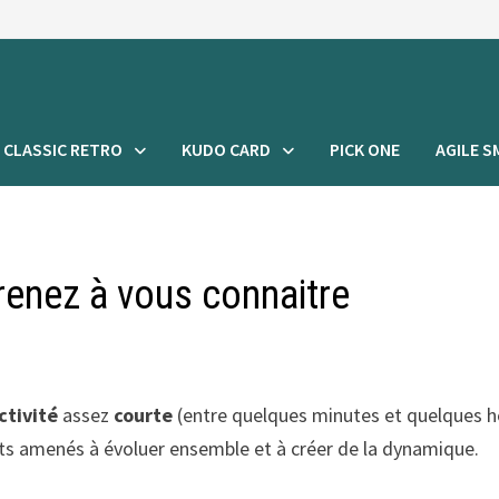
CLASSIC RETRO
KUDO CARD
PICK ONE
AGILE S
renez à vous connaitre
ctivité
assez
courte
(entre quelques minutes et quelques h
pants amenés à évoluer ensemble et à créer de la dynamique.