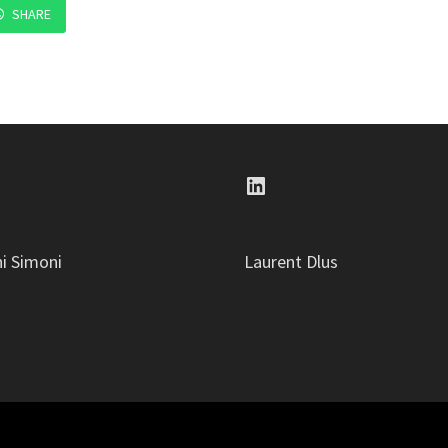
SHARE
n
LinkedIn
ni Simoni
Laurent Dlus