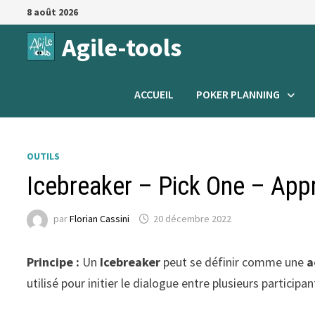
Passer
8 août 2026
au
Agile-tools
contenu
ACCUEIL
POKER PLANNING
OUTILS
Icebreaker – Pick One – App
par
Florian Cassini
20 décembre 2022
Principe :
Un
Icebreaker
peut se définir comme une
a
utilisé pour initier le dialogue entre plusieurs partici