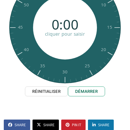
DING
C'EST FINI !
Son de fin
RÉINITIALISER
DÉMARRER
SHARE
SHARE
PIN IT
SHARE